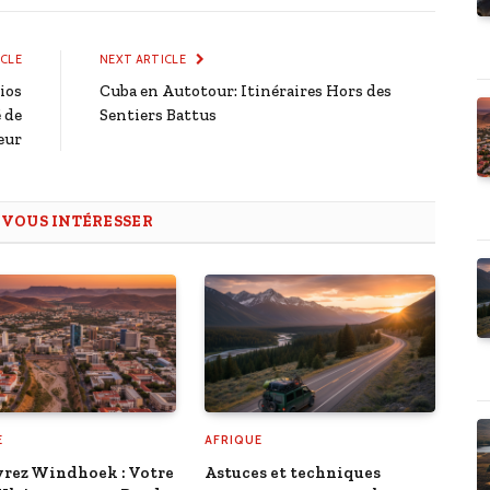
ICLE
NEXT ARTICLE
ios
Cuba en Autotour: Itinéraires Hors des
 de
Sentiers Battus
eur
T
VOUS INTÉRESSER
E
AFRIQUE
rez Windhoek : Votre
Astuces et techniques