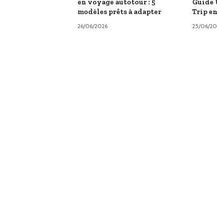
en voyage autotour : 5
Guide 
modèles prêts à adapter
Trip e
26/06/2026
25/06/20