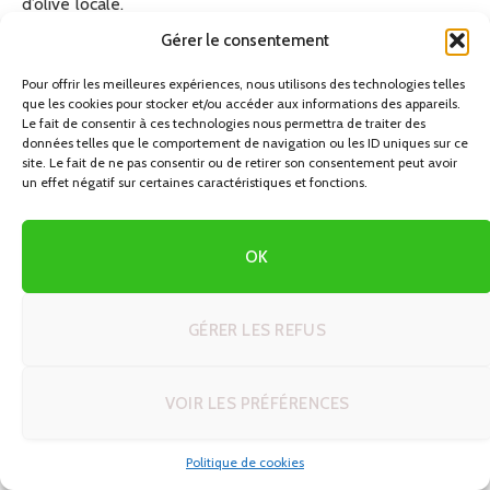
d’olive locale.
Gérer le consentement
Les Paysages Époustouflants des
Pour offrir les meilleures expériences, nous utilisons des technologies telles
que les cookies pour stocker et/ou accéder aux informations des appareils.
Pouilles
Le fait de consentir à ces technologies nous permettra de traiter des
données telles que le comportement de navigation ou les ID uniques sur ce
site. Le fait de ne pas consentir ou de retirer son consentement peut avoir
Les paysages des Pouilles sont aussi variés que
un effet négatif sur certaines caractéristiques et fonctions.
magnifiques. Des plages de sable fin aux falaises
escarpées, chaque coin de la région offre une vue à
couper le souffle. Les amateurs de nature apprécieront les
OK
randonnées dans le parc national du Gargano.
GÉRER LES REFUS
Les Côtes et Plages
Les côtes des Pouilles sont réputées pour leur beauté. Les
VOIR LES PRÉFÉRENCES
plages de la péninsule du Salento, avec leurs eaux
cristallines, sont idéales pour la baignade et la détente.
Politique de cookies