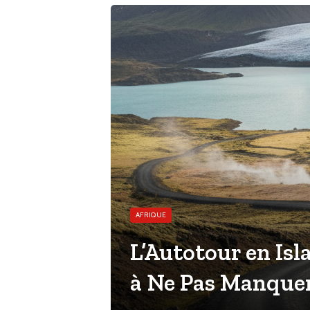
AFRIQUE
L’Autotour en Isl
à Ne Pas Manque