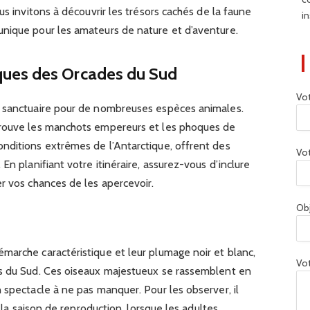
us invitons à découvrir les trésors cachés de la faune
in
nique pour les amateurs de nature et d’aventure.
ues des Orcades du Sud
Vo
e sanctuaire pour de nombreuses espèces animales.
trouve les manchots empereurs et les phoques de
nditions extrêmes de l’Antarctique, offrent des
Vot
En planifiant votre itinéraire, assurez-vous d’inclure
r vos chances de les apercevoir.
Ob
marche caractéristique et leur plumage noir et blanc,
Vot
es du Sud. Ces oiseaux majestueux se rassemblent en
 spectacle à ne pas manquer. Pour les observer, il
t la saison de reproduction, lorsque les adultes