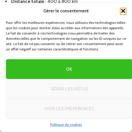
Distance totale
: 400 à 800 km
Gérer le consentement
Rythme
: 0 à 2 heures de route la plupart des jours
Pour offrir les meilleures expériences, nous utilisons des technologies telles
Organisation possible :
que les cookies pour stocker et/ou accéder aux informations des appareils.
Le fait de consentir à ces technologies nous permettra de traiter des
données telles que le comportement de navigation ou les ID uniques sur ce
Base principale
(4 à 6 nuits) : un hébergement central,
site. Le fait de ne pas consentir ou de retirer son consentement peut avoir
un effet négatif sur certaines caractéristiques et fonctions.
permettant d’atteindre plusieurs sites de randonnées
ou de visites à moins d’1h30 de route.
OK
Base secondaire
(2 à 4 nuits) : un second point pour
explorer un autre secteur, éventuellement plus éloigné
ou plus haut en altitude.
GÉRER LES REFUS
Structure type sur 9 jours :
VOIR LES PRÉFÉRENCES
Jour 1
: arrivée, installation à la base principale.
Politique de cookies
Jours 2–4
: randonnées ou visites en étoile autour de la