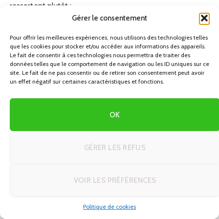
ressortent plutôt :
Gérer le consentement
Les séjours de courte durée peuvent servir de
Pour offrir les meilleures expériences, nous utilisons des technologies telles
déclencheur ou de « point de départ » à de nouvelles
que les cookies pour stocker et/ou accéder aux informations des appareils.
Le fait de consentir à ces technologies nous permettra de traiter des
habitudes (activité physique régulière, méditation,
données telles que le comportement de navigation ou les ID uniques sur ce
meilleure hygiène de sommeil).
site. Le fait de ne pas consentir ou de retirer son consentement peut avoir
un effet négatif sur certaines caractéristiques et fonctions.
Les personnes qui maintiennent au moins une partie
des pratiques apprises (20 à 30 minutes par jour de
OK
méditation ou d’activité physique, par exemple) sont
celles qui en tirent les bénéfices les plus durables.
Sans suivi ni mise en place d’une routine, la majorité des
GÉRER LES REFUS
effets s’atténuent progressivement après quelques
semaines.
VOIR LES PRÉFÉRENCES
Dans un contexte d’autotour, la retraite est donc à
Politique de cookies
envisager comme un module de récupération et