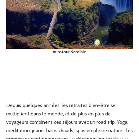
AFRIQUE
Retraites bien-être et science du
corps : ce que disent vraiment les
Autotour Namibie
études
25/04/2026
Depuis quelques années, les retraites bien-être se
multiplient dans le monde, et de plus en plus de
voyageurs combinent ces séjours avec un road trip. Yoga,
méditation, jeûne, bains chauds, spas en pleine nature… les
promesses sont nombreuses : « déconnexion totale », «