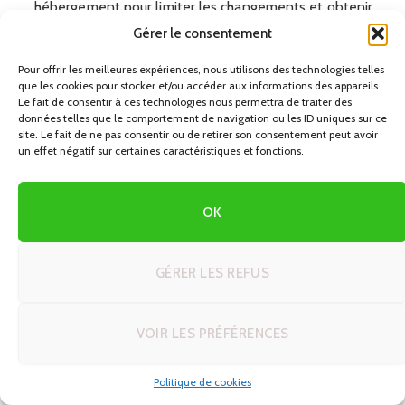
hébergement pour limiter les changements et obtenir
un meilleur tarif.
Gérer le consentement
Pour offrir les meilleures expériences, nous utilisons des technologies telles
Jour 3 : Vallée du Paradis
– Excursion à la journée avec
que les cookies pour stocker et/ou accéder aux informations des appareils.
la voiture de location. Départ tôt le matin, retour en fin
Le fait de consentir à ces technologies nous permettra de traiter des
données telles que le comportement de navigation ou les ID uniques sur ce
d’après-midi à Agadir. Pas de nuit supplémentaire à
site. Le fait de ne pas consentir ou de retirer son consentement peut avoir
payer.
un effet négatif sur certaines caractéristiques et fonctions.
Jour 4 : Agadir – Tiznit – Aglou
– Route vers le sud par
OK
la N1. Pause visite à Tiznit (médina, remparts, bijoux en
argent), nuit à Aglou ou dans les environs, souvent
moins cher que de rester au centre d’Agadir.
GÉRER LES REFUS
Jour 5 : Aglou – Mirleft – Legzira – Sidi Ifni
–
Enchaîner plusieurs petites étapes côtières, profiter des
VOIR LES PRÉFÉRENCES
plages et des falaises. Nuit à Sidi Ifni, où l’offre de petits
hôtels et maisons d’hôtes est généralement abordable.
Politique de cookies