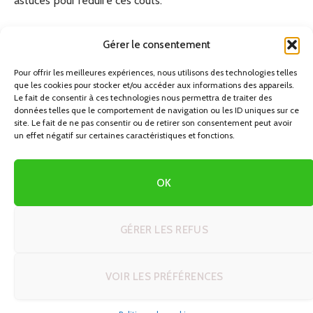
astuces pour réduire ces coûts.
Camper en Pleine Nature
Gérer le consentement
Le camping est une option populaire et économique en
Pour offrir les meilleures expériences, nous utilisons des technologies telles
que les cookies pour stocker et/ou accéder aux informations des appareils.
Islande. Assurez-vous de respecter les règles locales
Le fait de consentir à ces technologies nous permettra de traiter des
concernant le camping sauvage.
données telles que le comportement de navigation ou les ID uniques sur ce
site. Le fait de ne pas consentir ou de retirer son consentement peut avoir
un effet négatif sur certaines caractéristiques et fonctions.
Utiliser les Auberges de Jeunesse
Les auberges de jeunesse offrent un hébergement
OK
abordable et sont idéales pour rencontrer d’autres
voyageurs.
GÉRER LES REFUS
Gestion des Repas
VOIR LES PRÉFÉRENCES
Manger au restaurant en Islande peut être onéreux. Voici