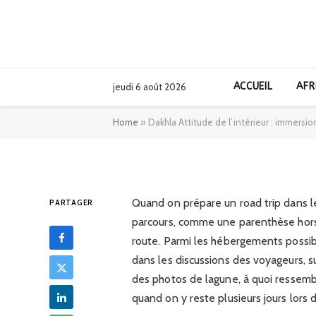
AFRIQUE
Dakhla Attitude d
ACCUEIL
AFR
jeudi 6 août 2026
dans l’ambiance u
Home
»
Dakhla Attitude de l’intérieur : immersi
31/01/2026
Quand on prépare un road trip dans l
PARTAGER
parcours, comme une parenthèse hors
route. Parmi les hébergements possibl
dans les discussions des voyageurs, s
des photos de lagune, à quoi ressembl
quand on y reste plusieurs jours lors 