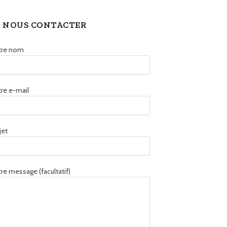
NOUS CONTACTER
tre nom
re e-mail
jet
re message (facultatif)