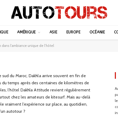
e l’intérieur : immersion
IQUE
AMÉRIQUE
ASIE
EUROPE
OCÉANIE
C
nique de l’hôtel
on dans l’ambiance unique de l’hôtel
e sud du Maroc, Dakhla arrive souvent en fin de
 du temps après des centaines de kilomètres de
Au
es, l’hôtel Dakhla Attitude revient régulièrement
p
urtout chez les amateurs de kitesurf. Mais au-delà
l
e vraiment l’expérience sur place, au quotidien,
c
d’un autotour ?
in