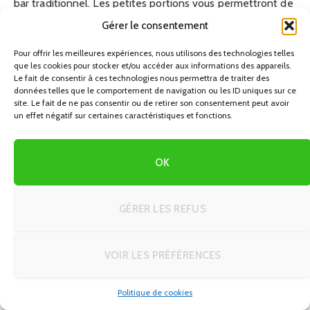
bar traditionnel. Les petites portions vous permettront de
goûter à une variété de plats, du jamón ibérico aux gambas
Gérer le consentement
al ajillo.
Pour offrir les meilleures expériences, nous utilisons des technologies telles
que les cookies pour stocker et/ou accéder aux informations des appareils.
Le fait de consentir à ces technologies nous permettra de traiter des
Jour 3: Fusion des Cultures
données telles que le comportement de navigation ou les ID uniques sur ce
site. Le fait de ne pas consentir ou de retirer son consentement peut avoir
un effet négatif sur certaines caractéristiques et fonctions.
Exploration de la Côte Amalfitaine
Retournez en Italie pour explorer la magnifique Côte
OK
Amalfitaine. Profitez des vues spectaculaires tout en
dégustant des limoncello et des fruits de mer frais dans
GÉRER LES REFUS
les petits villages côtiers.
Découverte de San Sebastián
VOIR LES PRÉFÉRENCES
Terminez votre voyage en Espagne à San Sebastián,
Politique de cookies
connue pour sa scène gastronomique innovante.