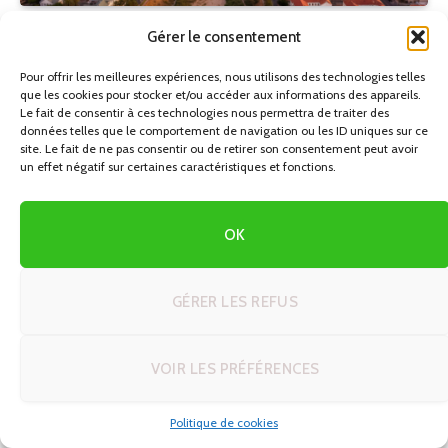
AFRIQUE
Gérer le consentement
Découvrez Windhoek : Votre Guide Ultime pour un
Pour offrir les meilleures expériences, nous utilisons des technologies telles
Road Trip en Namibie
que les cookies pour stocker et/ou accéder aux informations des appareils.
25/06/2026
Le fait de consentir à ces technologies nous permettra de traiter des
données telles que le comportement de navigation ou les ID uniques sur ce
site. Le fait de ne pas consentir ou de retirer son consentement peut avoir
un effet négatif sur certaines caractéristiques et fonctions.
OK
GÉRER LES REFUS
VOIR LES PRÉFÉRENCES
AFRIQUE
Politique de cookies
Astuces et techniques voyage en autotour : le guide