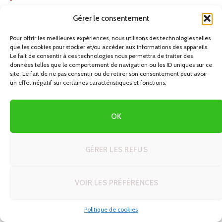
Gérer le consentement
Créer son itinéraire de rêve en voyage
autotour : 5 modèles prêts à adapter
Pour offrir les meilleures expériences, nous utilisons des technologies telles
26/06/2026
que les cookies pour stocker et/ou accéder aux informations des appareils.
Le fait de consentir à ces technologies nous permettra de traiter des
données telles que le comportement de navigation ou les ID uniques sur ce
Découvrez Windhoek : Votre Guide
site. Le fait de ne pas consentir ou de retirer son consentement peut avoir
Ultime pour un Road Trip en Namibie
un effet négatif sur certaines caractéristiques et fonctions.
25/06/2026
OK
Astuces et techniques voyage en
autotour : le guide complet pour
réussir votre road trip
GÉRER LES REFUS
23/06/2026
VOIR LES PRÉFÉRENCES
Voyage autotour Écosse : créer votre
bande-son et vos pauses parfaites sur
la route
Politique de cookies
21/06/2026