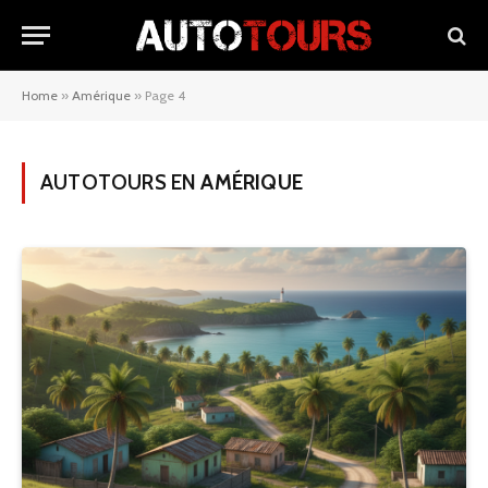
Home
»
Amérique
»
Page 4
AUTOTOURS EN
AMÉRIQUE