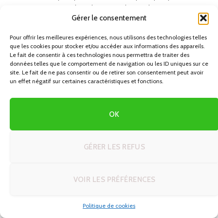
voyages exceptionnels sur les routes du monde. Rejoignez notre
Gérer le consentement
communauté de voyageurs et laissez-vous inspirer pour votre
prochain circuit en autotour.
Pour offrir les meilleures expériences, nous utilisons des technologies telles
que les cookies pour stocker et/ou accéder aux informations des appareils.
Le fait de consentir à ces technologies nous permettra de traiter des
NOUS CONTACTER
données telles que le comportement de navigation ou les ID uniques sur ce
site. Le fait de ne pas consentir ou de retirer son consentement peut avoir
un effet négatif sur certaines caractéristiques et fonctions.
Votre nom
OK
Votre e-mail
GÉRER LES REFUS
Objet
VOIR LES PRÉFÉRENCES
Votre message (facultatif)
Politique de cookies