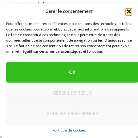
repos sur le balcon).
Gérer le consentement
Jour 4 – Journée semi-libre
Matin : Fondation César Manrique, visite de Teguise
Pour offrir les meilleures expériences, nous utilisons des technologies telles
que les cookies pour stocker et/ou accéder aux informations des appareils.
(ancien village). Après-midi libre à l’hôtel : plage, piscine,
Le fait de consentir à ces technologies nous permettra de traiter des
éventuellement sports nautiques à Las Cucharas. Ce
données telles que le comportement de navigation ou les ID uniques sur ce
site. Le fait de ne pas consentir ou de retirer son consentement peut avoir
jour permet de « souffler » dans votre voyage.
un effet négatif sur certaines caractéristiques et fonctions.
Jour 5 – Sud de l’île (optionnel)
Excursion vers Playa Blanca, Papagayo, éventuellement
OK
ferry rapide vers Fuerteventura pour la journée si vous
voulez varier encore plus l’expérience. Retour en soirée
à l’hôtel.
GÉRER LES REFUS
Jour 6 – Derniers ajustements et départ
Selon l’heure de votre vol, petite sortie le matin
VOIR LES PRÉFÉRENCES
(Arrecife par exemple) ou simple temps libre à l’hôtel
avant de partir. Restitution de la voiture à l’aéroport, vol
Politique de cookies
retour.