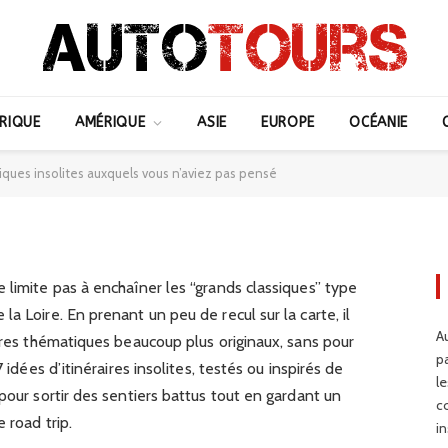
e : 7 itinéraires
lites auxquels vous
RIQUE
AMÉRIQUE
ASIE
EUROPE
OCÉANIE
tiques insolites auxquels vous n’aviez pas pensé
 limite pas à enchaîner les “grands classiques” type
a Loire. En prenant un peu de recul sur la carte, il
Au
aires thématiques beaucoup plus originaux, sans pour
p
 idées d’itinéraires insolites, testés ou inspirés de
l
pour sortir des sentiers battus tout en gardant un
c
 road trip.
in