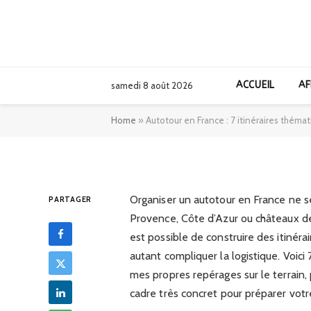
AFRIQUE
Autotour en Franc
thématiques inso
ACCUEIL
AF
samedi 8 août 2026
n’aviez pas pensé
Home
»
Autotour en France : 7 itinéraires théma
10/04/2026
Organiser un autotour en France ne se
PARTAGER
Provence, Côte d’Azur ou châteaux de l
est possible de construire des itinér
autant compliquer la logistique. Voici 7
mes propres repérages sur le terrain, 
cadre très concret pour préparer votre