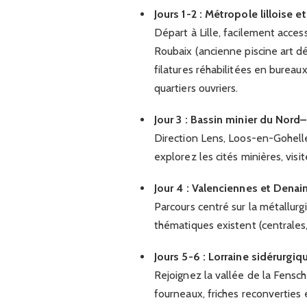
Jours 1-2 : Métropole lilloise e
Départ à Lille, facilement access
Roubaix (ancienne piscine art 
filatures réhabilitées en bureau
quartiers ouvriers.
Jour 3 : Bassin minier du Nord
Direction Lens, Loos-en-Gohelle, 
explorez les cités minières, visi
Jour 4 : Valenciennes et Denai
Parcours centré sur la métallurgi
thématiques existent (centrales,
Jours 5-6 : Lorraine sidérurgiq
Rejoignez la vallée de la Fensch
fourneaux, friches reconverties 