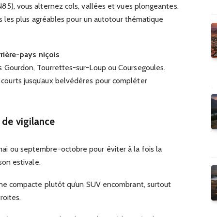
85), vous alternez cols, vallées et vues plongeantes.
es les plus agréables pour un autotour thématique
rrière-pays niçois
s Gourdon, Tourrettes-sur-Loup ou Coursegoules.
ourts jusqu’aux belvédères pour compléter
 de vigilance
mai ou septembre-octobre pour éviter à la fois la
son estivale.
une compacte plutôt qu’un SUV encombrant, surtout
roites.