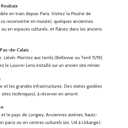
t Roubaix
ible en train depuis Paris. Visitez la Piscine de
déco reconvertie en musée), quelques anciennes
x ou en espaces culturels, et flânez dans les anciens
–Pas-de-Calais
Liévin. Montez aux terrils (Bellevue ou Terril 11/19),
tez le Louvre-Lens installé sur un ancien site minier.
n
e et les grandes infrastructures. Des visites guidées
 sites techniques), à réserver en amont.
ue
 et le pays de Longwy. Anciennes aciéries, hauts-
en parcs ou en centres culturels (ex. U4 à Uckange).