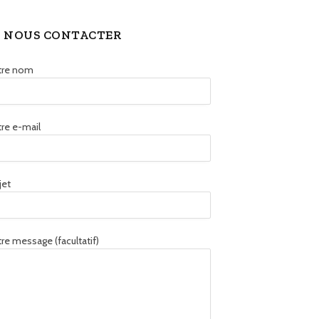
NOUS CONTACTER
tre nom
re e-mail
jet
re message (facultatif)