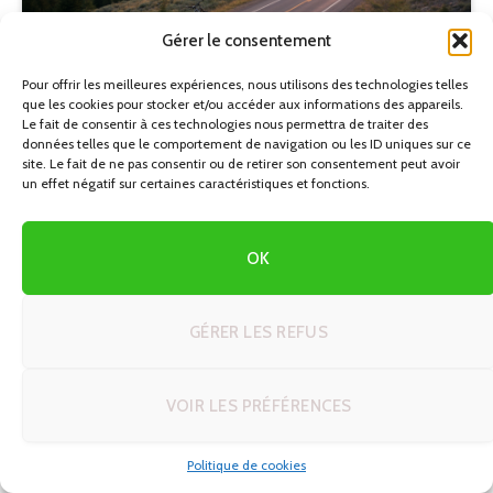
Gérer le consentement
Pour offrir les meilleures expériences, nous utilisons des technologies telles
que les cookies pour stocker et/ou accéder aux informations des appareils.
AFRIQUE
Le fait de consentir à ces technologies nous permettra de traiter des
Astuces et techniques voyage en autotour : le guide
données telles que le comportement de navigation ou les ID uniques sur ce
complet pour réussir votre road trip
site. Le fait de ne pas consentir ou de retirer son consentement peut avoir
un effet négatif sur certaines caractéristiques et fonctions.
23/06/2026
OK
A PROPOS DE L’AGENCE
GÉRER LES REFUS
Autotours.fr est plus qu'un site, c'est votre passeport pour des
voyages exceptionnels sur les routes du monde. Rejoignez notre
VOIR LES PRÉFÉRENCES
communauté de voyageurs et laissez-vous inspirer pour votre
prochain circuit en autotour.
Politique de cookies