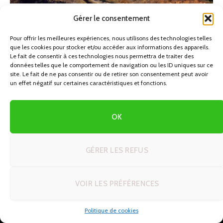
Autotour Namibie
Gérer le consentement
Pour offrir les meilleures expériences, nous utilisons des technologies telles
que les cookies pour stocker et/ou accéder aux informations des appareils.
Le fait de consentir à ces technologies nous permettra de traiter des
données telles que le comportement de navigation ou les ID uniques sur ce
site. Le fait de ne pas consentir ou de retirer son consentement peut avoir
un effet négatif sur certaines caractéristiques et fonctions.
OK
AMÉRIQUE
Autotour au Mexique : des
GÉRER LES REFUS
pyramides Mayas aux plages de
Cancún
VOIR LES PRÉFÉRENCES
28/02/2024
Politique de cookies
Tourisme en autotour au Mexique