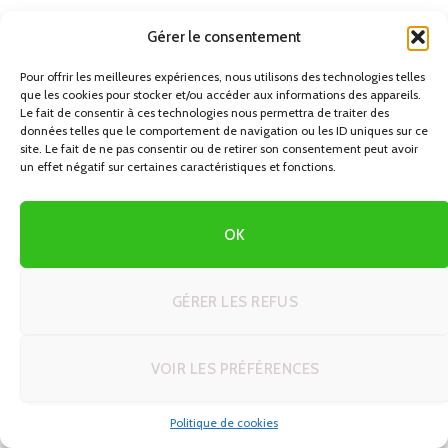
Snacks et boissons :
Pour les trajets plus longs,
Gérer le consentement
prévoyez de quoi grignoter et vous hydrater.
Pour offrir les meilleures expériences, nous utilisons des technologies telles
que les cookies pour stocker et/ou accéder aux informations des appareils.
Les applications utiles pour votre voyage
Le fait de consentir à ces technologies nous permettra de traiter des
données telles que le comportement de navigation ou les ID uniques sur ce
Utilisez des applications de voyage pour optimiser votre
site. Le fait de ne pas consentir ou de retirer son consentement peut avoir
un effet négatif sur certaines caractéristiques et fonctions.
autotour :
ViaMichelin :
Pour planifier votre itinéraire et estimer
OK
les coûts de carburant et de péages.
Google Maps :
Pour la navigation en temps réel et les
GÉRER LES REFUS
informations sur le trafic.
Tripadvisor :
Pour trouver des recommandations de
VOIR LES PRÉFÉRENCES
restaurants et d’hébergements.
Airbnb :
Pour réserver des hébergements uniques et
Politique de cookies
locaux.