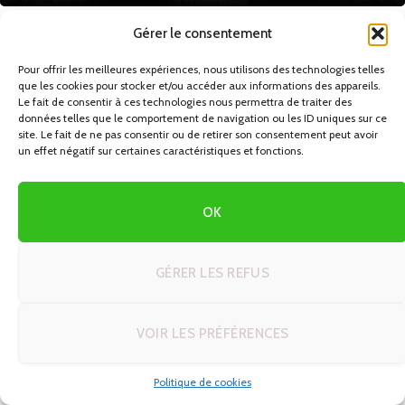
Gérer le consentement
La Turquie est une destination fascinante qui offre un
Pour offrir les meilleures expériences, nous utilisons des technologies telles
mélange unique d’histoire, de culture et de paysages à
que les cookies pour stocker et/ou accéder aux informations des appareils.
Le fait de consentir à ces technologies nous permettra de traiter des
couper le souffle. Pour vivre une expérience inoubliable et
données telles que le comportement de navigation ou les ID uniques sur ce
découvrir les trésors cachés de ce pays, rien de mieux
site. Le fait de ne pas consentir ou de retirer son consentement peut avoir
un effet négatif sur certaines caractéristiques et fonctions.
qu’un autotour. Notre agence de voyage spécialisée vous
propose un itinéraire captivant qui vous mènera d’Istanbul
à la Cappadoce, en passant par des sites historiques
OK
emblématiques et des paysages naturels époustouflants.
GÉRER LES REFUS
Istanbul, la ville aux mille visages
Votre périple commence à Istanbul, une ville au carrefour
VOIR LES PRÉFÉRENCES
de l’Europe et de l’Asie. Cette métropole vibrante regorge
de monuments historiques, de bazars animés et de
Politique de cookies
quartiers pittoresques. Ne manquez pas de visiter :