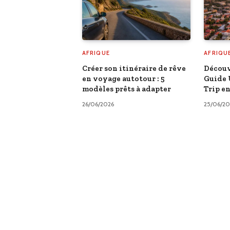
AFRIQUE
AFRIQU
Créer son itinéraire de rêve
Découv
en voyage autotour : 5
Guide 
modèles prêts à adapter
Trip e
26/06/2026
25/06/20
AFRIQUE
Les Meilleures O