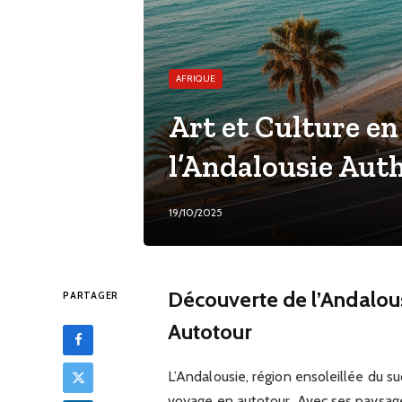
AFRIQUE
Art et Culture en
l’Andalousie Aut
19/10/2025
Découverte de l’Andalous
PARTAGER
Autotour
L’Andalousie, région ensoleillée du s
voyage en autotour. Avec ses paysages v