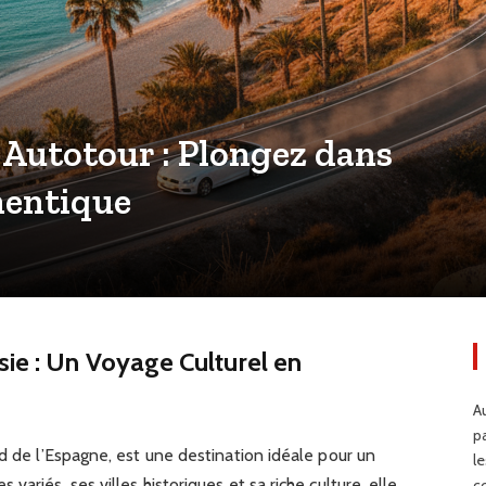
 Autotour : Plongez dans
hentique
ie : Un Voyage Culturel en
Au
p
ud de l’Espagne, est une destination idéale pour un
l
ariés, ses villes historiques et sa riche culture, elle
c