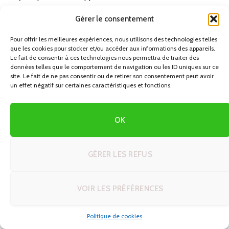
l’aquarium : vous risquez d’enchaîner les heures de
Gérer le consentement
voiture et de marche sans réelle pause.
Pour offrir les meilleures expériences, nous utilisons des technologies telles
Essayez de regrouper les nuits à Lisbonne plutôt que
que les cookies pour stocker et/ou accéder aux informations des appareils.
de changer d’hébergement chaque jour : cela simplifie la
Le fait de consentir à ces technologies nous permettra de traiter des
données telles que le comportement de navigation ou les ID uniques sur ce
logistique de votre autotour.
site. Le fait de ne pas consentir ou de retirer son consentement peut avoir
Utilisez l’aquarium comme un repère de structure dans
un effet négatif sur certaines caractéristiques et fonctions.
votre séjour à Lisbonne : une demi-journée « fixée »
autour de laquelle vous organisez le reste (balades
OK
libres, restaurants, petites visites).
GÉRER LES REFUS
En combinant une réflexion sur l’hébergement, les
déplacements et le tarif des billets, vous transformez une
simple visite d’aquarium en un élément bien intégré de
VOIR LES PRÉFÉRENCES
votre road trip. Lisbonne devient alors non seulement une
étape culturelle et historique, mais aussi un point de
Politique de cookies
respiration dans votre itinérance, avec une activité