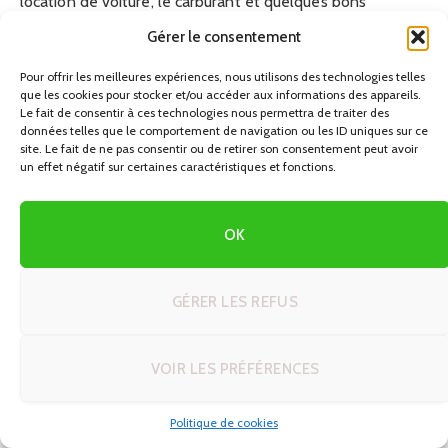
location de voiture, le carburant et quelques bons
hébergements bien situés. Si vous préférez les vacances
Gérer le consentement
au rythme plus lent, avec plus de temps sur la plage et
Pour offrir les meilleures expériences, nous utilisons des technologies telles
dans un même hôtel, alors une formule club promo ou un
que les cookies pour stocker et/ou accéder aux informations des appareils.
séjour en appart-hôtel près de la mer peut être plus
Le fait de consentir à ces technologies nous permettra de traiter des
données telles que le comportement de navigation ou les ID uniques sur ce
pertinent.
site. Le fait de ne pas consentir ou de retirer son consentement peut avoir
un effet négatif sur certaines caractéristiques et fonctions.
Dans tous les cas, Agadir et sa région offrent
suffisamment d’options pour construire un vrai voyage «
OK
pas chère » sans tomber dans les pièges touristiques
classiques. En combinant un minimum de préparation,
quelques réflexes de comparaison de prix et une bonne
GÉRER LES REFUS
dose de flexibilité, vous pourrez profiter pleinement de
votre séjour au Maroc tout en maîtrisant votre budget, que
VOIR LES PRÉFÉRENCES
ce soit dans un hôtel de la baie d’Agadir, un petit club
familial, ou une auberge de montagne perdue dans l’Anti-
Politique de cookies
Atlas.