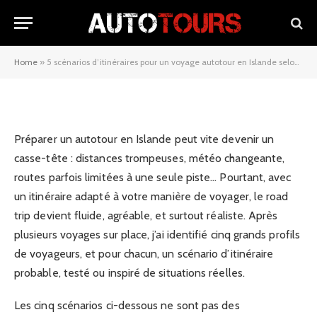
voyage autotour en Islande selon
votre style de voyageur
Home
»
5 scénarios d’itinéraires pour un voyage autotour en Islande selon votre style de voyageur
05/03/2026
Préparer un autotour en Islande peut vite devenir un
casse-tête : distances trompeuses, météo changeante,
routes parfois limitées à une seule piste… Pourtant, avec
un itinéraire adapté à votre manière de voyager, le road
trip devient fluide, agréable, et surtout réaliste. Après
plusieurs voyages sur place, j’ai identifié cinq grands profils
de voyageurs, et pour chacun, un scénario d’itinéraire
probable, testé ou inspiré de situations réelles.
Les cinq scénarios ci-dessous ne sont pas des