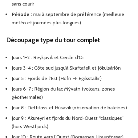
sans courir
Période :
mai à septembre de préférence (meilleure
météo et journées plus longues)
Découpage type du tour complet
Jours 1-2 : Reykjavik et Cercle d’Or
Jours 3-4 : Côte sud jusqu’à Skaftafell et Jökulsárlón
Jour 5 : Fjords de l’Est (Höfn → Egilsstaðir)
Jours 6-7 : Région du lac Mývatn (volcans, zones
géothermales)
Jour 8 : Dettifoss et Húsavík (observation de baleines)
Jour 9 : Akureyri et fjords du Nord-Ouest “classiques”
(hors Westfjords)
Jour 10 : Route vers l’Ouest (Borgarnes, Hraunfossar)