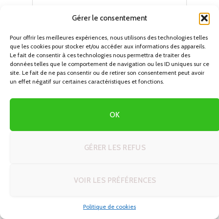
Gérer le consentement
Pour offrir les meilleures expériences, nous utilisons des technologies telles
que les cookies pour stocker et/ou accéder aux informations des appareils.
Le fait de consentir à ces technologies nous permettra de traiter des
données telles que le comportement de navigation ou les ID uniques sur ce
site. Le fait de ne pas consentir ou de retirer son consentement peut avoir
un effet négatif sur certaines caractéristiques et fonctions.
OK
DERNIERS CIRCUITS EN AUTOTOUR
GÉRER LES REFUS
Créer son itinéraire de rêve en voyage
autotour : 5 modèles prêts à adapter
26/06/2026
VOIR LES PRÉFÉRENCES
Découvrez Windhoek : Votre Guide
Politique de cookies
Ultime pour un Road Trip en Namibie